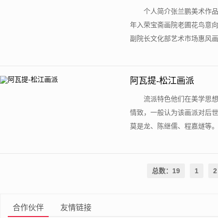
个人简介张兰鹏美术作品1
年入荣宝斋画院老圃花鸟意
副院长文化部艺术市场惠风画院
阿瓦提-松江画派
流派特色他们在美学思
情致，一般认为该画派对后世
莫是龙、陈继儒、程嘉燧等。English 
总数：19
1
2
合作伙伴
友情链接