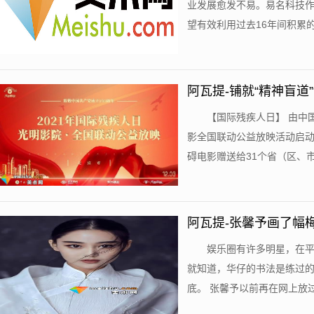
业发展愈发不易。易名科技
望有效利用过去16年间积累的
阿瓦提-铺就“精神盲道
【国际残疾人日】 由中国
影全国联动公益放映活动启动仪
碍电影赠送给31个省（区、市）
阿瓦提-张馨予画了幅梅
娱乐圈有许多明星，在
就知道，华仔的书法是练过
底。 张馨予以前再在网上放过