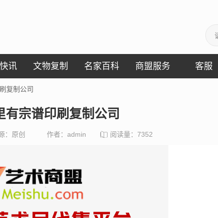
快讯
文物复制
名家百科
商盟服务
客服
印刷复制公司
里有宗谱印刷复制公司
源：原创
作者：admin
阅读量：
7352