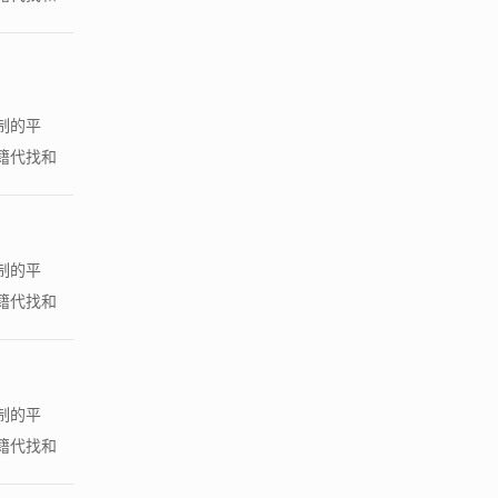
制的平
籍代找和
制的平
籍代找和
制的平
籍代找和