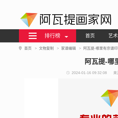
阿瓦提画家网
排行榜
首页
艺术
首页
文物复制
家谱编辑
阿瓦提-哪里有宗谱
>
>
>
阿瓦提-哪
2024-01-16 09:32:08
来