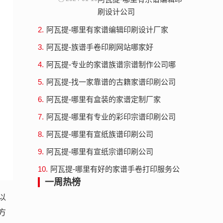
刷设计公司
2.
阿瓦提-哪里有家谱编辑印刷设计厂家
3.
阿瓦提-族谱手卷印刷网站哪家好
4.
阿瓦提-专业的家谱族谱宗谱制作公司哪
家好
5.
阿瓦提-找一家靠谱的古籍家谱印刷公司
6.
阿瓦提-哪里有盒装的家谱定制厂家
7.
阿瓦提-哪里有专业的彩印宗谱印刷公司
8.
阿瓦提-哪里有宣纸族谱印刷公司
9.
阿瓦提-哪里有宣纸宗谱印刷公司
10.
阿瓦提-哪里有好的家谱手卷打印服务公
司
一周热榜
以
方