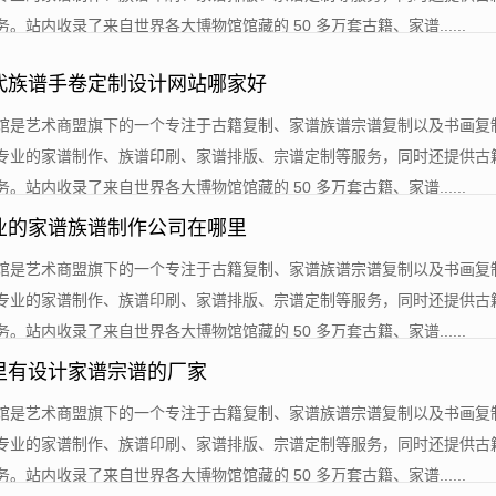
。站内收录了来自世界各大博物馆馆藏的 50 多万套古籍、家谱......
代族谱手卷定制设计网站哪家好
 艺术馆是艺术商盟旗下的一个专注于古籍复制、家谱族谱宗谱复制以及书画复
专业的家谱制作、族谱印刷、家谱排版、宗谱定制等服务，同时还提供古
。站内收录了来自世界各大博物馆馆藏的 50 多万套古籍、家谱......
业的家谱族谱制作公司在哪里
 艺术馆是艺术商盟旗下的一个专注于古籍复制、家谱族谱宗谱复制以及书画复
专业的家谱制作、族谱印刷、家谱排版、宗谱定制等服务，同时还提供古
。站内收录了来自世界各大博物馆馆藏的 50 多万套古籍、家谱......
里有设计家谱宗谱的厂家
 艺术馆是艺术商盟旗下的一个专注于古籍复制、家谱族谱宗谱复制以及书画复
专业的家谱制作、族谱印刷、家谱排版、宗谱定制等服务，同时还提供古
。站内收录了来自世界各大博物馆馆藏的 50 多万套古籍、家谱......