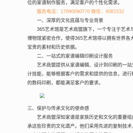
位的家谱制作服务，满足客户的个性化需求。
服务电话：17090090770 微信：4081532
一、深厚的文化底蕴与专业背景
365艺术馆是艺术商盟旗下，一个专注于艺
博物馆紧密合作，使得365艺术馆得以拥有世界各
宝贵的素材和历史依据。
二、一站式的家谱编辑印刷设计服务
艺术商盟提供从家谱编辑、设计到印刷的一站
计技能，能够根据客户的需求和提供的信息，进行
的数码印刷，都能满足客户的要求。
三、保护与传承文化的使命感
艺术商盟深知家谱是家族历史和文化的重要组
承这些珍贵的文化遗产。他们采用先进的复制技术