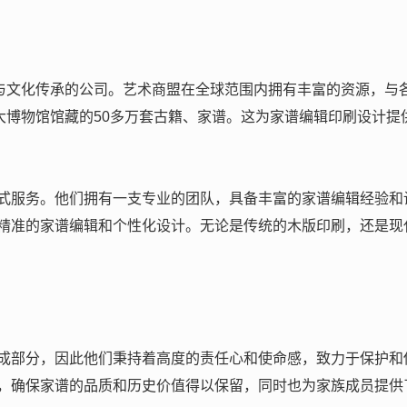
术与文化传承的公司。艺术商盟在全球范围内拥有丰富的资源，与
大博物馆馆藏的50多万套古籍、家谱。这为家谱编辑印刷设计提
式服务。他们拥有一支专业的团队，具备丰富的家谱编辑经验和
精准的家谱编辑和个性化设计。无论是传统的木版印刷，还是现
成部分，因此他们秉持着高度的责任心和使命感，致力于保护和
，确保家谱的品质和历史价值得以保留，同时也为家族成员提供