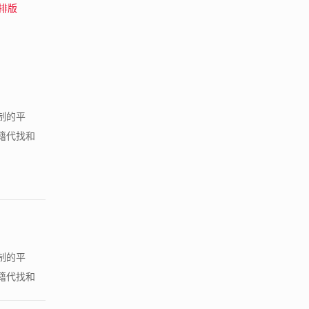
排版
制的平
籍代找和
制的平
籍代找和