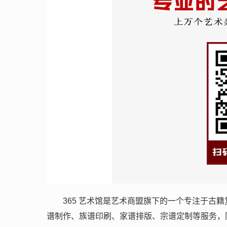
365 艺术馆是艺术商盟旗下的一个专注于古
谱制作、族谱印刷、家谱排版、宗谱定制等服务，