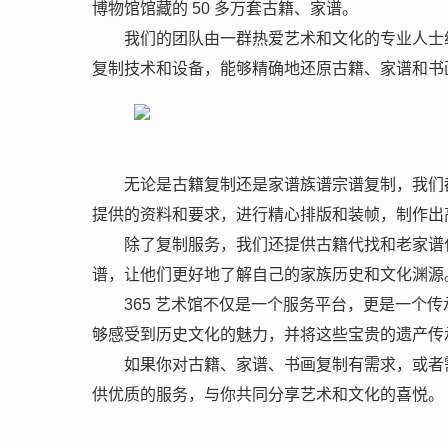
博物馆馆藏的 50 多万套古籍、家谱。
我们的团队由一群热爱艺术和文化的专业人士
复制技术和设备，能够精确地还原古籍、家谱和书
无论是古籍复制还是家谱族谱宗谱复制，我们
提供的资料和要求，进行精心排版和装帧，制作出
除了复制服务，我们还提供古籍代找和老家谱
谱，让他们更好地了解自己的家族历史和文化渊源
365 艺术馆不仅是一个服务平台，更是一个
够感受到历史文化的魅力，并将这些宝贵的遗产传
如果你对古籍、家谱、书画复制有需求，或者需
供优质的服务，与你共同分享艺术和文化的喜悦。