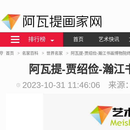
阿瓦提画家网
排行榜
首页
艺术快讯
首页
名家百科
世界名家
阿瓦提-贾绍俭-瀚江书画博物院
>
>
>
阿瓦提-贾绍俭-瀚
2023-10-31 11:46:06
来源