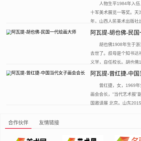
​人物生平1984年
十军美术展览一等奖。天
年，山西人民美术出版社出
阿瓦提-胡也佛-民
​胡也佛1908年生
去世了。叔母是个知书达
义学，自任校长。胡也佛14
阿瓦提-曾红捷-中
​曾红捷，女，196
画会会长，“当代艺术报”
国邀请展 北京。山东2015年1
合作伙伴
友情链接