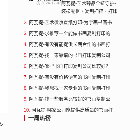
阿瓦提-艺术臻品全链守护-
2024-12-02
装裱配框・复制扫描・打印
集成服务
2.
阿瓦提-艺术微喷宣纸打印-为字画书画书
法赋予新生
3.
阿瓦提-求推荐一个能做书画复制打印的
地方
4.
阿瓦提-有没有能提供长期合作的书画打
印复制平台
5.
阿瓦提-找一家靠谱的书画打印复制公司
6.
阿瓦提-哪些书画打印复制公司比较好？
7.
阿瓦提-有没有价格便宜的书画复制打印
公司
8.
阿瓦提-我想找一家专业的书画复制打印
公司
9.
阿瓦提-找一些服务比较好的书画复制公
司
10.
阿瓦提-哪家公司能提供高质量的书画打
印复制服务？
一周热榜
专