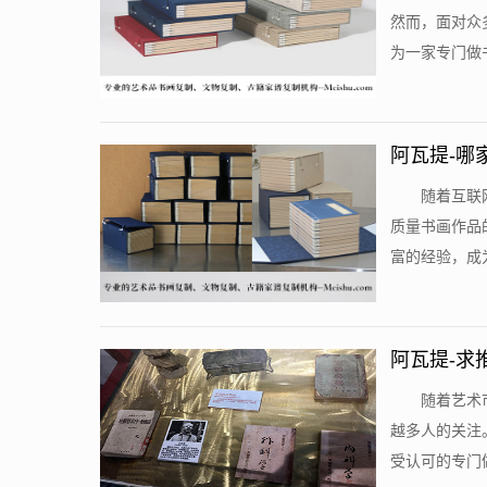
然而，面对众
为一家专门做书
阿瓦提-哪
​随着互
质量书画作品
富的经验，成为
阿瓦提-求
​随着艺
越多人的关注
受认可的专门做