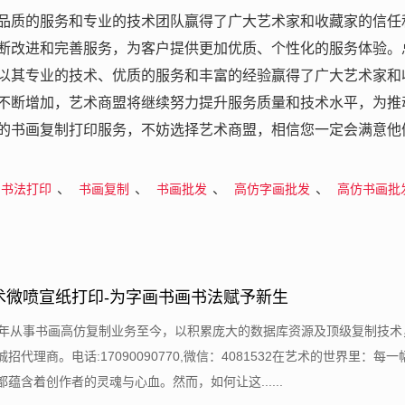
品质的服务和专业的技术团队赢得了广大艺术家和收藏家的信任
断改进和完善服务，为客户提供更加优质、个性化的服务体验。
以其专业的技术、优质的服务和丰富的经验赢得了广大艺术家和
不断增加，艺术商盟将继续努力提升服务质量和技术水平，为推
的书画复制打印服务，不妨选择艺术商盟，相信您一定会满意他
、
、
、
、
书法打印
书画复制
书画批发
高仿字画批发
高仿书画批
术微喷宣纸打印-为字画书画书法赋予新生
09年从事书画高仿复制业务至今，以积累庞大的数据库资源及顶级复制技术
招代理商。电话:17090090770,微信：4081532在艺术的世界里：每
蕴含着创作者的灵魂与心血。然而，如何让这......