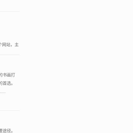
00多个网站，主
的书画打
的首选。
..
要途径。