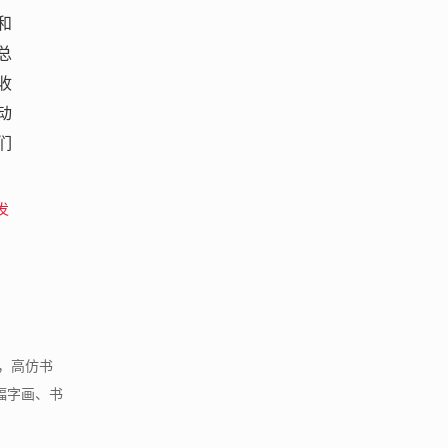
和
总
收
动
们
发
，高仿书
一幅字画、书