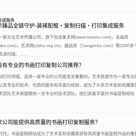
术臻品全链守护-装裱配框・复制扫描・打印集成服务
一家文化艺术传播公司，旗下包含美术网(www.meishu.com)，名画库
huaku.com)，艺术网(yishu.org.cn)，藏品库（Cangpinku.com）等20
扫描、......
没有专业的书画打印复制公司推荐？
复制打印领域，选择一家专业的公司是至关重要的。艺术商盟作为一家专业
以其专业的技术、优质的服务和丰富的经验，成为了众多艺术家和收藏家
团队艺术商盟拥有一支专业的技术团队，他们具备丰富的书画复制经验....
家公司能提供高质量的书画打印复制服务？
网时代，书画复制网站成为了艺术家和收藏家获取高质量书画复制作品的重