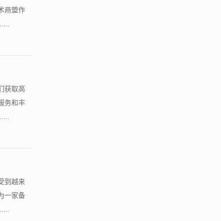
术商盟作
..
们获取高
服务和丰
..
受到越来
为一家备
..