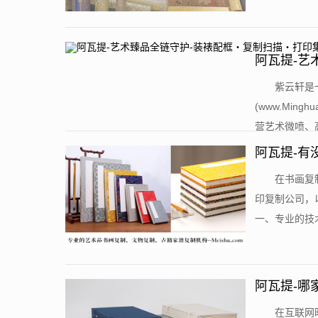
阿瓦提-艺
​紫云轩是
(www.Ming
营艺术微喷、高清
阿瓦提-有
​在书画
印复制公司，
一、专业的技术
阿瓦提-哪
​在互联