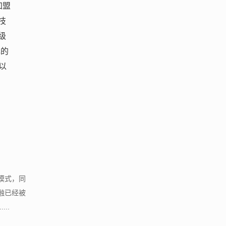
加盟
技
级
元的
以
模式，同
融已经被
..