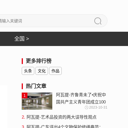
全国 >
更多排行榜
头条
文化
作品
热门文章
阿瓦提-齐鲁青未了•庆祝中
1
国共产主义青年团成立100
2023-10-31
周年山东省青年书法篆刻作
品展...
2.
阿瓦提-艺术品投资的两大误导性观点
3.
阿瓦提-广东评出4个文物保护修缮典范：