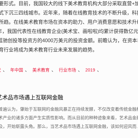
要形式。目前，我国较大的线下美术教育机构大部分采取直营+
式下沉三四线城市。近年来，随着在线教育技术的不断升级，科
所趋。在线美术教育市场在资本的助力、用户消费意愿和技术升
19年，我国代表性在线教育企业(美术宝、画啦啦)均累计获得数亿
、蓝驰创投等投资方的4000万美元的投资金额。前瞻认为，在资本
育行业将成为美术教育行业未来发展的趋势。
、
、
、
、
、
状
年中国
美术教育
行业市场
2019
艺术品市场遇上互联网金融
士普遍认为，肇始于互联网的金融风暴正在持续发酵，不仅改变着传统金融
术产业的诸多方面产生实质性影响。而从目前的种种迹象来看，艺术品金
，开始崭露头角。那么，当艺术品市场遇上互联网金融，该如何迎风而....