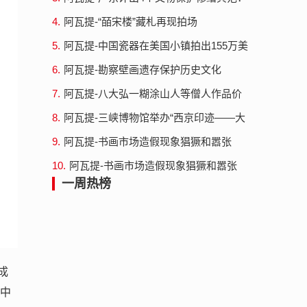
不改变原状最小干预
4.
阿瓦提-“皕宋楼”藏札再现拍场
5.
阿瓦提-中国瓷器在美国小镇拍出155万美
元
6.
阿瓦提-勘察壁画遗存保护历史文化
7.
阿瓦提-八大弘一糊涂山人等僧人作品价
格走高
8.
阿瓦提-三峡博物馆举办“西京印迹——大
同辽金元文物展”
9.
阿瓦提-书画市场造假现象猖獗和嚣张
10.
阿瓦提-书画市场造假现象猖獗和嚣张
一周热榜
成
新中