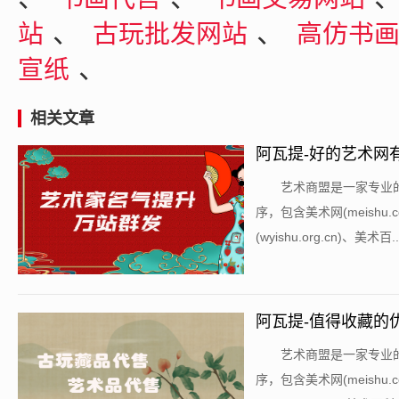
、
、
站
古玩批发网站
高仿书
、
宣纸
相关文章
阿瓦提-好的艺术网
​艺术商盟是一家专
序，包含美术网(meishu.co
(wyishu.org.cn)、美术百...
阿瓦提-值得收藏的
​艺术商盟是一家专
序，包含美术网(meishu.co