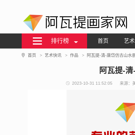
阿瓦提画家网
排行榜
首页
艺术
首页
艺术快讯
作品
阿瓦提-清-唐岱仿古山水
>
>
>
阿瓦提-清
2023-10-31 11:52:05
来源：