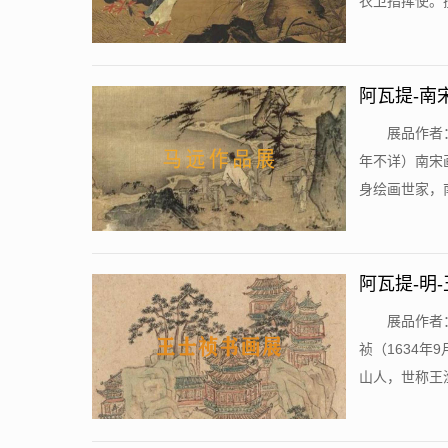
衣卫指挥使。擅
阿瓦提-南
​展品作者
年不详）南宋
身绘画世家，南
阿瓦提-明
​展品作者
祯（1634年
山人，世称王渔