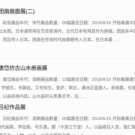
团扇扇面展(二)
：赵佶展品年代：宋代展品数量：28幅展览日期：2018/8/16 开始看展
仕女图。日本通常用在艺伎表演时，古代日本有用其作为族徽。团扇系中
而后传入日本。团扇在奈良时代由唐朝传入日本。在日本最......
-唐岱仿古山水册画展
：唐岱展品年代：清朝展品数量：12幅展览日期：2018/8/15 开始看展唐岱 (
〔清〕字毓东，号静岩，又号知生、爱庐、默庄，满洲正蓝旗人。承祖爵，任
以画祗候内廷。山水画初从焦秉贞学，后......
-吕纪作品展
：吕纪展品年代：清朝展品数量：16幅展览日期：2018/6/15 开始看展吕纪
明代画家。字廷振，号乐愚。鄞（今浙江宁波）人。以画被召入宫，值仁