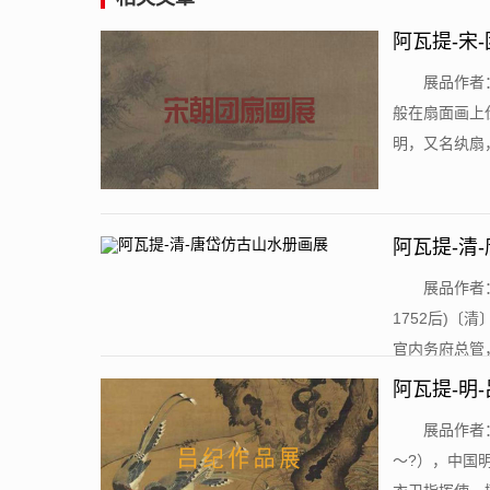
阿瓦提-宋-
​展品作者
般在扇面画上
明，又名纨扇，
阿瓦提-清
​展品作者
1752后)
官内务府总管，
阿瓦提-明
​展品作者
～?），中国