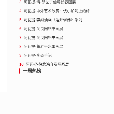
3.
阿瓦提-清-郎世宁仙萼长春图展
4.
阿瓦提-中外艺术欣赏：伏尔加河上的纤
夫
5.
阿瓦提-李焱油画《莲开现佛》系列
6.
阿瓦提-关良网络书画展
7.
阿瓦提-关良网络书画展
8.
阿瓦提-董寿平水墨画展
9.
阿瓦提-李焱手记
10.
阿瓦提-徐悲鸿奔腾图画展
一周热榜