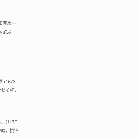
中国团扇一
国的发
1673-
骁骑参领，
（1477
智殿，授锦