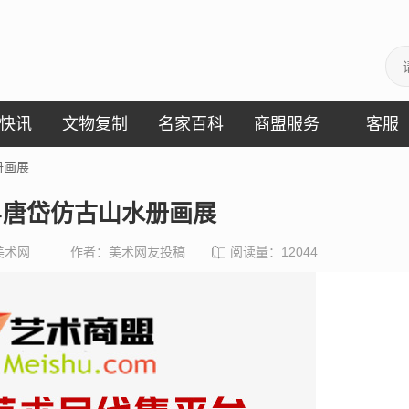
快讯
文物复制
名家百科
商盟服务
客服
册画展
-唐岱仿古山水册画展
美术网
作者：美术网友投稿
阅读量：
12044