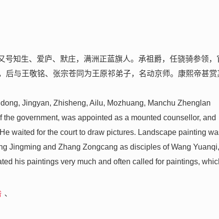
号静岩，又号知生、爱庐、默庄，满洲正蓝旗人。承祖爵，任骁骑参领，
，后与王敬铭、张宗苍同为王原祁弟子，名动京师。康熙帝甚赏
Yudong, Jingyan, Zhisheng, Ailu, Mozhuang, Manchu Zhenglan
 the government, was appointed as a mounted counsellor, and
. He waited for the court to draw pictures. Landscape painting w
 Wang Jingming and Zhang Zongcang as disciples of Wang Yuanqi
d his paintings very much and often called for paintings, whic
、
岱