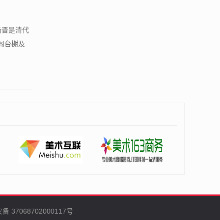
杨晋是清代
阁台榭及
 37068702000117号