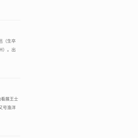
马远（生卒
州）。出
始看展王士
，又号渔洋