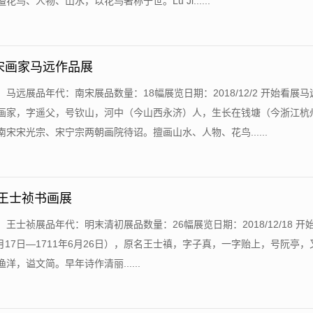
花鸟、人物、山水，以花鸟著称于世。Lu Ji......
宋画家马远作品展
：马远展品年代：南宋展品数量：18幅展览日期：2018/12/2 开始看展
画家，字遥父，号钦山，河中（今山西永济）人，生长在钱塘（今浙江杭
宋宋光宗、宋宁宗两朝画院待诏。擅画山水、人物、花鸟......
-王士祯书画展
：王士祯展品年代：明末清初展品数量：26幅展览日期：2018/12/18 开
9月17日—1711年6月26日），原名王士禛，字子真，一字贻上，号阮亭
洋，谥文简。早年诗作清丽......