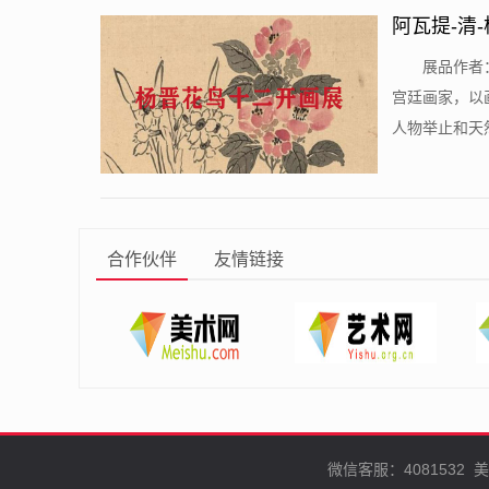
阿瓦提-清
​展品作者
宫廷画家，以
人物举止和天然
合作伙伴
友情链接
微信客服：4081532
美