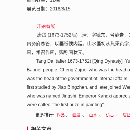
展品数量：12幅
展览日期：2018/8/15
开始看展
唐岱 (1673-1752后)〔清〕字毓东，
内务府总管，以画祗候内廷。山水画初从焦秉贞学
画，常召作画，赐称画状元。
Tang Dai (after 1673-1752) [Qing Dynasty], 
Banner people. Cheng Zujue, who was the head of
was the head of the government of internal affairs
first studied by Jiao Bingzhen, and later joined
who was named Jingshi. Emperor Kangxi appreciate
were called "the first prize in painting".
更多排行:
、
、
、
、
作品
画展
山水
仿古
唐
相关文章