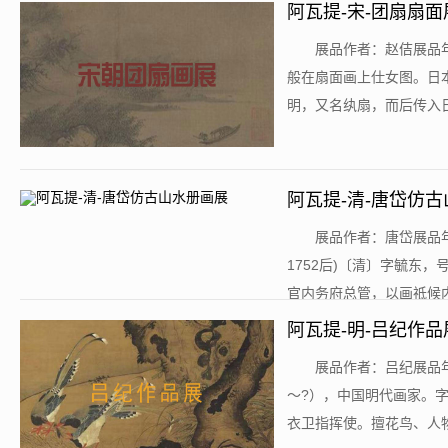
阿瓦提-宋-团扇扇面展
​展品作者：赵佶展品年
般在扇面画上仕女图。日
明，又名纨扇，而后传入日
阿瓦提-清-唐岱仿
​展品作者：唐岱展品年代
1752后)〔清〕字毓东
官内务府总管，以画祗候内廷
阿瓦提-明-吕纪作品
​展品作者：吕纪展品年
～?），中国明代画家。
衣卫指挥使。擅花鸟、人物、山