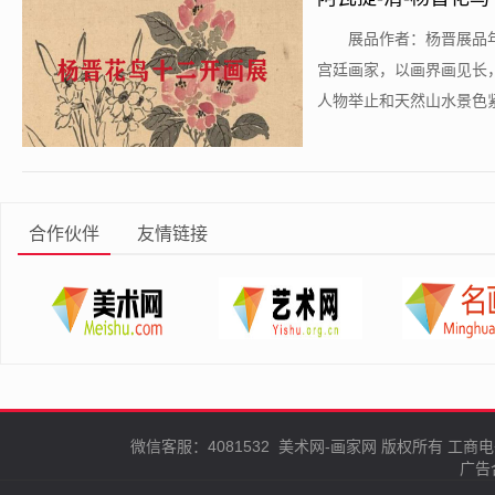
​展品作者：杨晋展品年
宫廷画家，以画界画见长
人物举止和天然山水景色紧密
合作伙伴
友情链接
微信客服：4081532
美术网-画家网
版权所有
工商电
广告