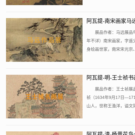
阿瓦提-南宋画家马
​展品作者：马远展品年
年不详）南宋画家，字遥
身绘画世家，南宋宋光宗、
阿瓦提-明-王士祯书
​展品作者：王士祯展品
祯（1634年9月17日—
山人，世称王渔洋，谥文简。
阿瓦提-清-杨晋花